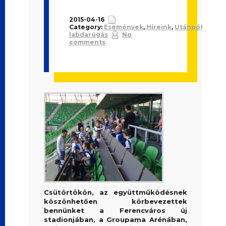
2015-04-16
Category:
Események
,
Híreink
,
Utánpótlás
labdarúgás
No
comments
Csütörtökön, az együttműködésnek
köszönhetően körbevezettek
bennünket a Ferencváros új
stadionjában, a Groupama Arénában,