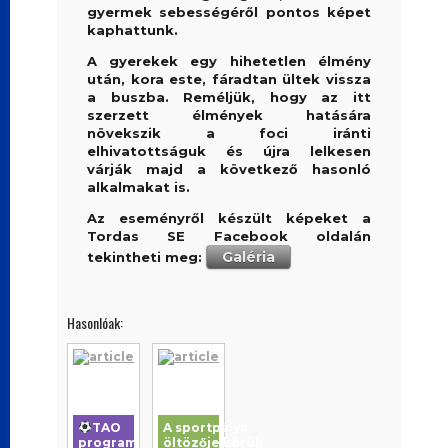
gyermek sebességéről pontos képet
kaphattunk.
A gyerekek egy hihetetlen élmény
után, kora este, fáradtan ültek vissza
a buszba. Reméljük, hogy az itt
szerzett élmények hatására
növekszik a foci iránti
elhivatottságuk és újra lelkesen
várják majd a következő hasonló
alkalmakat is.
Az eseményről készült képeket a
Tordas SE Facebook oldalán
Galéria
tekintheti meg:
Hasonlóak:
TAO
A sportpálya
program
öltözője körüli