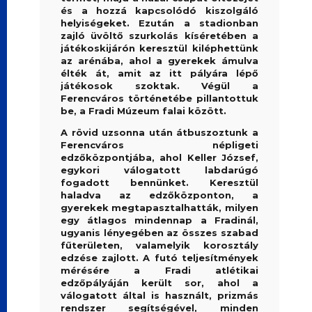
és a hozzá kapcsolódó kiszolgáló
helyiségeket. Ezután a stadionban
zajló üvöltő szurkolás kíséretében a
játékoskijárón keresztül kiléphettünk
az arénába, ahol a gyerekek ámulva
élték át, amit az itt pályára lépő
játékosok szoktak. Végül a
Ferencváros történetébe pillantottuk
be, a Fradi Múzeum falai között.
A rövid uzsonna után átbuszoztunk a
Ferencváros népligeti
edzőközpontjába, ahol Keller József,
egykori válogatott labdarúgó
fogadott bennünket. Keresztül
haladva az edzőközponton, a
gyerekek megtapasztalhatták, milyen
egy átlagos mindennap a Fradinál,
ugyanis lényegében az összes szabad
fűterületen, valamelyik korosztály
edzése zajlott. A futó teljesítmények
mérésére a Fradi atlétikai
edzőpályáján került sor, ahol a
válogatott által is használt, prizmás
rendszer segítségével, minden