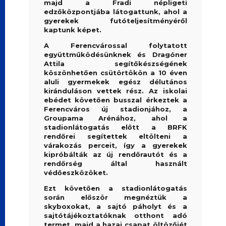
majd a Fradi népligeti
edzőközpontjába látogattunk, ahol a
gyerekek futóteljesítményéről
kaptunk képet.
A Ferencvárossal folytatott
együttműködésünknek és Dragóner
Attila segítőkészségének
köszönhetően csütörtökön a 10 éven
aluli gyermekek egész délutános
kiránduláson vettek rész. Az iskolai
ebédet követően busszal érkeztek a
Ferencváros új stadionjához, a
Groupama Arénához, ahol a
stadionlátogatás előtt a BRFK
rendőrei segítettek eltölteni a
várakozás perceit, így a gyerekek
kipróbálták az új rendőrautót és a
rendőrség által használt
védőeszközöket.
Ezt követően a stadionlátogatás
során először megnéztük a
skyboxokat, a sajtó páholyt és a
sajtótájékoztatóknak otthont adó
termet, majd a hazai csapat öltözőjét