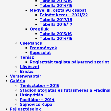
Tabella 2015/16
Tabella 2014/15
Megyei III. osztályú csapat
Felnőtt keret – 2021/22
Tabella 2017/18
Tabella 2016/17
Öregfiúk
Tabella 2015/16
Tabella 2014/15
Cselgáncs
Eredmények
Kapcsolat
Tenisz
Regisztrált taglista pályarend szerint
Lövészet
Bridzs
Versenynaptár
Galéria
Tenisztábor – 2015
Stadionlátogatás és futásmérés a Fradinál
Utánpótlás
Focitábor – 2014
Sajnovics Kupa
Fejlesztéseink