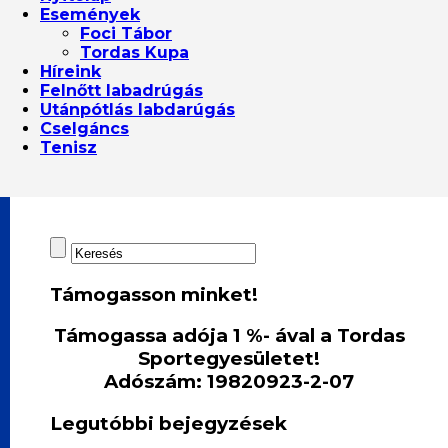
Események
Foci Tábor
Tordas Kupa
Híreink
Felnőtt labadrúgás
Utánpótlás labdarúgás
Cselgáncs
Tenisz
Támogasson minket!
Támogassa adója 1 %- ával a Tordas
Sportegyesületet!
Adószám: 19820923-2-07
Legutóbbi bejegyzések