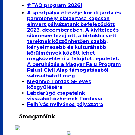
⚽️TAO program 2026!
A sportpálya öltözője körüli járda és
parkolóhely kialakítása kapcsán
elnyert pályázatunk befejeződött
2023. decemberében. A kivitelezés
sikeresen lezajlott, a birtokba vett
tereknek köszönhetően szebb,
kényelmesebb és kulturáltabb
körülmények között lehet
megközelíteni a felújított épületet.
A beruházás a Magyar Falu Program
Falusi Civil Alap támogatásából
valósulhatott meg.
Meghívó Tordas SE éves
közgyűlésére
Labdarúgó csapataink
visszaköltözhetnek Tordasra
Felhívás nyilvános pályázatra
Támogatóink