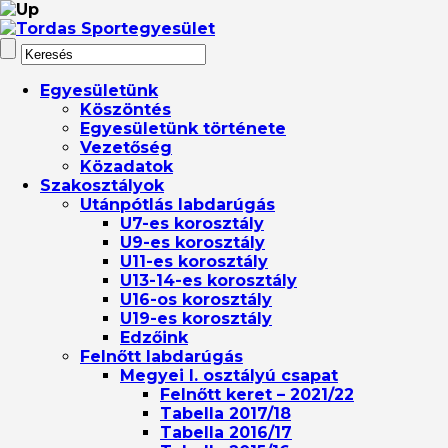
Egyesületünk
Köszöntés
Egyesületünk története
Vezetőség
Közadatok
Szakosztályok
Utánpótlás labdarúgás
U7-es korosztály
U9-es korosztály
U11-es korosztály
U13-14-es korosztály
U16-os korosztály
U19-es korosztály
Edzőink
Felnőtt labdarúgás
Megyei I. osztályú csapat
Felnőtt keret – 2021/22
Tabella 2017/18
Tabella 2016/17