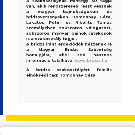
A szakosztálynak mintegy 30 tagja
van, akik rendszeresen részt vesznek
a magyar bajnokságokon és
bridzsversenyeken. Homonnay Géza,
Lakatos Péter és Nikolits Tamás
személyében sokszoros válogatott,
sokszoros magyar bajnok játékosok
is a szakosztály tagjai.
A bridzs iránt érdeklődők nézzenek rá
a Magyar Bridzs Szövetség
honalpjára, ahol sok hasznos
információ található:
www.bridzs.hu
A bridzs szakosztályért felelős
elnökségi tag: Homonnay Géza