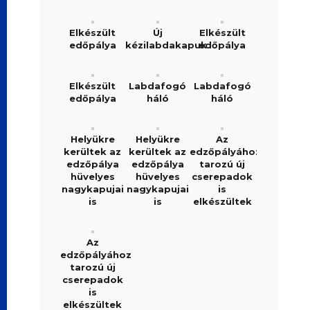
Elkészült
Új
Elkészült
edőpálya
kézilabdakapuk
edőpálya
Elkészült
Labdafogó
Labdafogó
edőpálya
háló
háló
Helyükre
Helyükre
Az
kerültek az
kerültek az
edzőpályához
edzőpálya
edzőpálya
tarozú új
hüvelyes
hüvelyes
cserepadok
nagykapujai
nagykapujai
is
is
is
elkészültek
Az
edzőpályához
tarozú új
cserepadok
is
elkészültek