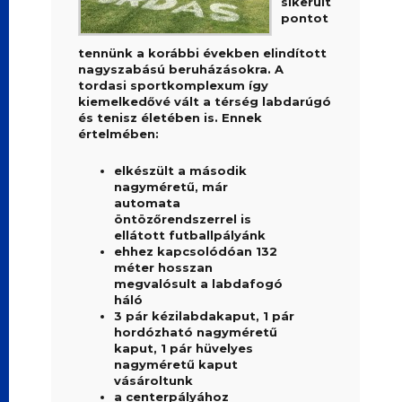
sikerült
pontot
tennünk a korábbi években elindított
nagyszabású beruházásokra. A
tordasi sportkomplexum így
kiemelkedővé vált a térség labdarúgó
és tenisz életében is. Ennek
értelmében:
elkészült a második
nagyméretű, már
automata
öntözőrendszerrel is
ellátott futballpályánk
ehhez kapcsolódóan 132
méter hosszan
megvalósult a labdafogó
háló
3 pár kézilabdakaput, 1 pár
hordózható nagyméretű
kaput, 1 pár hüvelyes
nagyméretű kaput
vásároltunk
a centerpályához