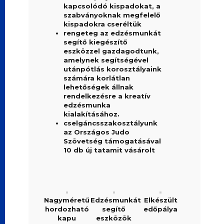
kapcsolódó kispadokat, a
szabványoknak megfelelő
kispadokra cseréltük
rengeteg az edzésmunkát
segítő kiegészítő
eszközzel gazdagodtunk,
amelynek segítségével
utánpótlás korosztályaink
számára korlátlan
lehetőségek állnak
rendelkezésre a kreatív
edzésmunka
kialakításához.
cselgáncsszakosztályunk
az Országos Judo
Szövetség támogatásával
10 db új tatamit vásárolt
Nagyméretű
Edzésmunkát
Elkészült
hordozható
segítő
edőpálya
kapu
eszközök