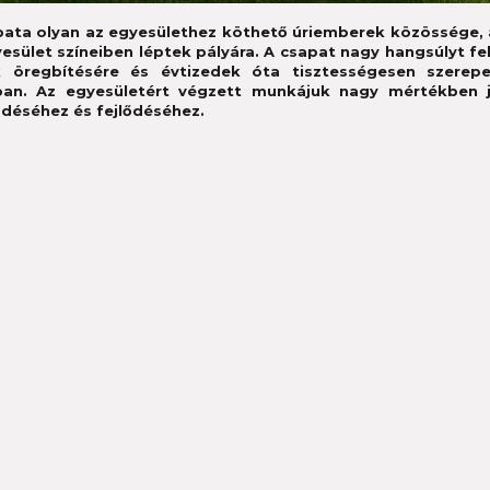
pata olyan az egyesülethez köthető úriemberek közössége, 
esület színeiben léptek pályára. A csapat nagy hangsúlyt fe
k öregbítésére és évtizedek óta tisztességesen szerep
ban. Az egyesületért végzett munkájuk nagy mértékben j
déséhez és fejlődéséhez.