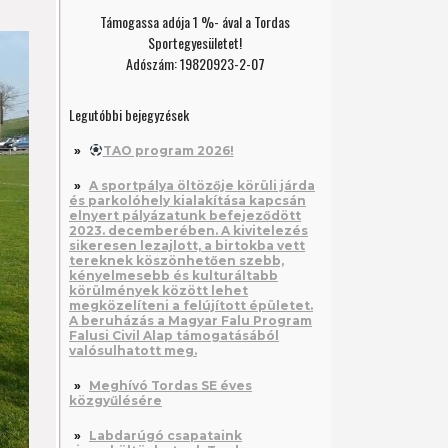
Támogassa adója 1 %- ával a Tordas
Sportegyesületet!
Adószám: 19820923-2-07
Legutóbbi bejegyzések
TAO program 2026!
A sportpálya öltözője körüli járda
és parkolóhely kialakítása kapcsán
elnyert pályázatunk befejeződött
2023. decemberében. A kivitelezés
sikeresen lezajlott, a birtokba vett
tereknek köszönhetően szebb,
kényelmesebb és kulturáltabb
körülmények között lehet
megközelíteni a felújított épületet.
A beruházás a Magyar Falu Program
Falusi Civil Alap támogatásából
valósulhatott meg.
Meghívó Tordas SE éves
közgyűlésére
Labdarúgó csapataink