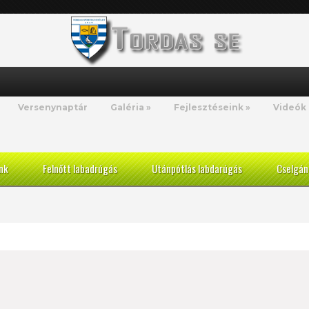
Versenynaptár
Galéria
»
Fejlesztéseink
»
Videók
nk
Felnőtt labadrúgás
Utánpótlás labdarúgás
Cselgán