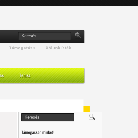
Támogatás
»
Rólunk írták
cs
Tenisz
Támogasson minket!