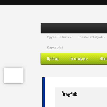
Egyesületünk
»
Szakosztályok
»
Kapcsolat
Nyitólap
Események
»
Hírei
Öregfiúk