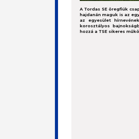
A Tordas SE öregfiúk csa
hajdanán maguk is az egy
az egyesület hírnevéne
korosztályos bajnokság
hozzá a TSE sikeres műkö