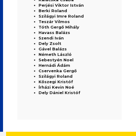
Perjési Viktor István
Berki Roland
Szilágyi Imre Roland
Teszár Vilmos
Tóth Gergő Mihály
Havass Balázs
Szendi Iván
Dely Zsolt
Gável Balázs
Németh László
Sebestyén Noel
Hernádi Ádám
Cservenka Gergő
Szilágyi Roland
Kőszegi Kristóf
Írházi Kevin Noé
Dely Dániel Kristóf