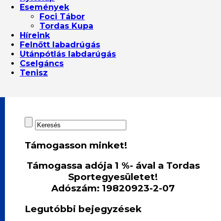
Események
Foci Tábor
Tordas Kupa
Híreink
Felnőtt labadrúgás
Utánpótlás labdarúgás
Cselgáncs
Tenisz
Támogasson minket!
Támogassa adója 1 %- ával a Tordas
Sportegyesületet!
Adószám: 19820923-2-07
Legutóbbi bejegyzések