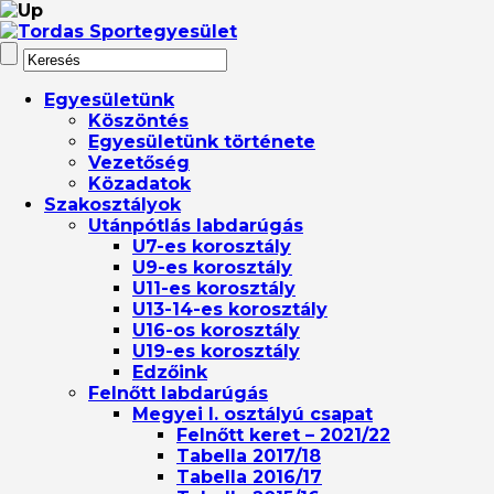
Egyesületünk
Köszöntés
Egyesületünk története
Vezetőség
Közadatok
Szakosztályok
Utánpótlás labdarúgás
U7-es korosztály
U9-es korosztály
U11-es korosztály
U13-14-es korosztály
U16-os korosztály
U19-es korosztály
Edzőink
Felnőtt labdarúgás
Megyei I. osztályú csapat
Felnőtt keret – 2021/22
Tabella 2017/18
Tabella 2016/17