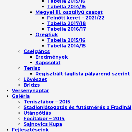
Tabella 2015/16
Tabella 2014/15
Megyei III. osztályú csapat
Felnőtt keret – 2021/22
Tabella 2017/18
Tabella 2016/17
Öregfiúk
Tabella 2015/16
Tabella 2014/15
Cselgáncs
Eredmények
Kapcsolat
Tenisz
Regisztrált taglista pályarend szerint
Lövészet
Bridzs
Versenynaptár
Galéria
Tenisztábor – 2015
Stadionlátogatás és futásmérés a Fradinál
Utánpótlás
Focitábor – 2014
Sajnovics Kupa
Fejlesztéseink