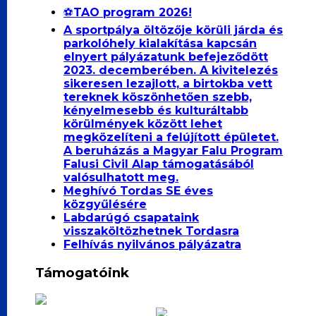
⚽️TAO program 2026!
A sportpálya öltözője körüli járda és
parkolóhely kialakítása kapcsán
elnyert pályázatunk befejeződött
2023. decemberében. A kivitelezés
sikeresen lezajlott, a birtokba vett
tereknek köszönhetően szebb,
kényelmesebb és kulturáltabb
körülmények között lehet
megközelíteni a felújított épületet.
A beruházás a Magyar Falu Program
Falusi Civil Alap támogatásából
valósulhatott meg.
Meghívó Tordas SE éves
közgyűlésére
Labdarúgó csapataink
visszaköltözhetnek Tordasra
Felhívás nyilvános pályázatra
Támogatóink