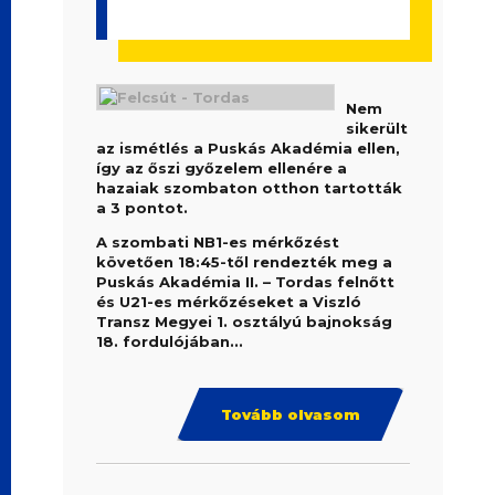
Nem
sikerült
az ismétlés a Puskás Akadémia ellen,
így az őszi győzelem ellenére a
hazaiak szombaton otthon tartották
a 3 pontot.
A szombati NB1-es mérkőzést
követően 18:45-től rendezték meg a
Puskás Akadémia II. – Tordas felnőtt
és U21-es mérkőzéseket a Viszló
Transz Megyei 1. osztályú bajnokság
18. fordulójában...
Tovább olvasom