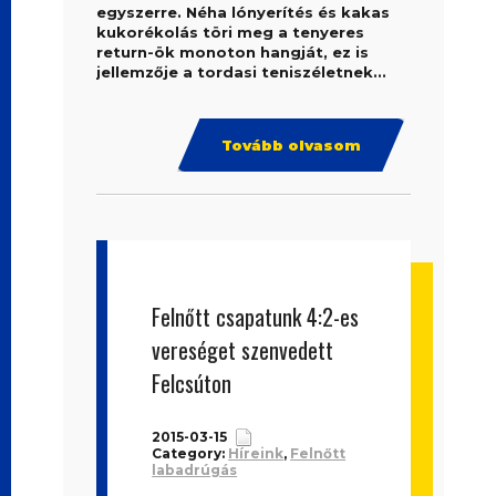
egyszerre. Néha lónyerítés és kakas
kukorékolás töri meg a tenyeres
return-ök monoton hangját, ez is
jellemzője a tordasi teniszéletnek...
Tovább olvasom
Felnőtt csapatunk 4:2-es
vereséget szenvedett
Felcsúton
2015-03-15
Category:
Híreink
,
Felnőtt
labadrúgás