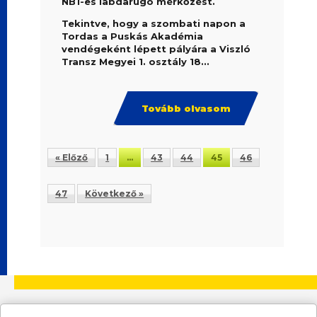
NB1-es labdarúgó mérkőzést.
Tekintve, hogy a szombati napon a
Tordas a Puskás Akadémia
vendégeként lépett pályára a Viszló
Transz Megyei 1. osztály 18...
Tovább olvasom
« Előző
1
…
43
44
45
46
47
Következő »