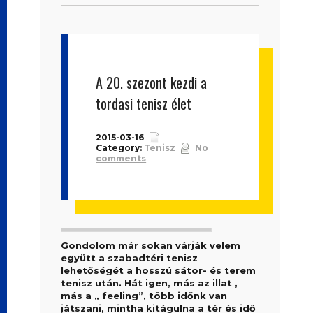
A 20. szezont kezdi a
tordasi tenisz élet
2015-03-16
Category:
Tenisz
No
comments
Gondolom már sokan várják velem
együtt a szabadtéri tenisz
lehetőségét a hosszú sátor- és terem
tenisz után. Hát igen, más az illat ,
más a „ feeling”, több időnk van
játszani, mintha kitágulna a tér és idő