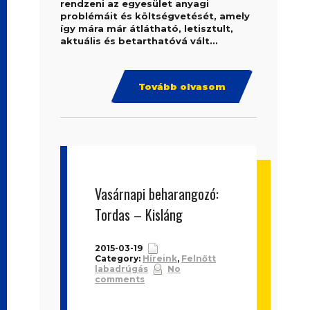
rendzeni az egyesület anyagi
problémáit és költségvetését, amely
így mára már átlátható, letisztult,
aktuális és betarthatóvá vált...
Tovább olvasom
Vasárnapi beharangozó:
Tordas – Kisláng
2015-03-19
Category:
Híreink
,
Felnőtt
labadrúgás
No
comments