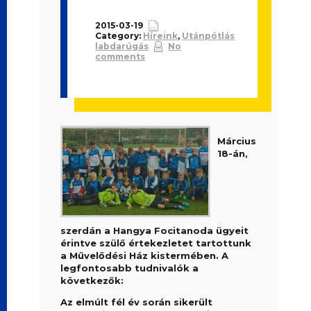
2015-03-19
Category:
Híreink
,
Utánpótlás
labdarúgás
No
comments
Március
18-án,
szerdán a Hangya Focitanoda ügyeit
érintve szülő értekezletet tartottunk
a Művelődési Ház kistermében. A
legfontosabb tudnivalók a
következők:
Az elmúlt fél év során sikerült