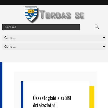
Összefoglaló a szülői
értekezletről