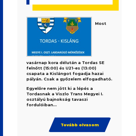
Most
vasárnap kora délután a Tordas SE
felnőtt (15:00) és U21-es (13:00)
csapata a Kislángot fogadja hazai
pályán. Csak a győzelem elfogadható.
Egyelőre nem jött ki a lépés a
Tordasnak a Viszlo Trans Megyei I.
osztályú bajnokság tavaszi
fordulóiban...
Tovább olvasom