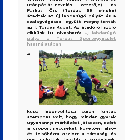
utánpótlás-nevelés vezetője) és
Farkas Örs (Tordas SE elnöke)
átadták az új labdarúgó pályát és a
szalagvágással együtt megnyitották
az I. Tordas Kupát. Az átadóról szóló
cikkünk itt olvasható:
Új labdarúgó
pálya a Tordas Sportegyesület
használatában
A
kupa lebonyolítása során fontos
szempont volt, hogy minden gyerek
ugyanannyi mérkőzést játsszon, ezért
a csoportmeccseket követően alsó-
és felsőházra oszlott a társaság és
úgy zajlottak tovább a küzdelmek.