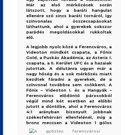
Már az első mérkőzések során
látszott, hogy a baráti hangulat
ellenére szó sincs baráti tornáról, így
színvonalas összecsapásokat
láthattunk, ahol a gyerekek sokszor
parádés megoldásokkal rukkoltak
elő.
A legjobb nyolc közé a Ferencváros, a
Videoton mindkét csapata, a Főnix
Gold, a Puskás Akadémia, az Asterix I.
csapata, a II. Kerület UFC és a hazaiak
jutottak. A délutánra ugyan már a
nagy hőség és a sok mérkőzés miatt
kezdtek fáradni a gyerekek, de a
színvonal továbbra sem csökkent. A
Főnix – Videoton I. és a Hangyák –
Ferencváros elődöntő párosokból
végül mind két esetben az előbbi
jutott a döntőbe, ahol a Ferencváros
4:1 arányban bizonyult jobbnak
székesfehérvári ellenfelénél, míg a
bronz
meccsen a Videoton 1 gólos