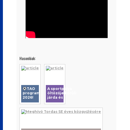
Hasonlóak:
TAO
A sportpálya
program
öltözője körüli
2026!
járda és
parkolóhely
kialakítása
kapcsán elnyert
pályázatunk
befejeződött
2023.
decemberében.