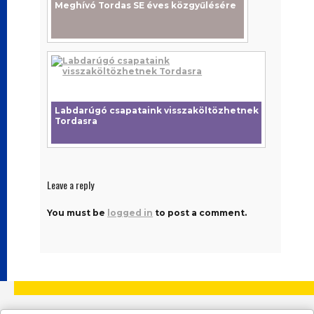
Meghívó Tordas SE éves közgyűlésére
A kivitelezés
sikeresen
lezajlott, a
birtokba vett
tereknek
köszönhetően
szebb,
kényelmesebb
és kulturáltabb
körülmények
Labdarúgó csapataink visszaköltözhetnek
között lehet
Tordasra
megközelíteni
a felújított
épületet. A
beruházás a
Magyar Falu
Program Falusi
Leave a reply
Civil Alap
támogatásából
valósulhatott
You must be
logged in
to post a comment.
meg.