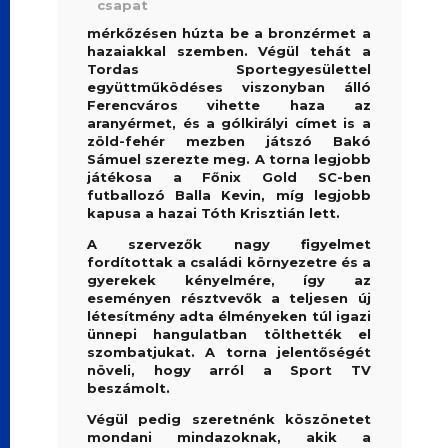
mérkőzésen húzta be a bronzérmet a
hazaiakkal szemben. Végül tehát a
Tordas Sportegyesülettel
együttműködéses viszonyban álló
Ferencváros vihette haza az
aranyérmet, és a gólkirályi címet is a
zöld-fehér mezben játszó Bakó
Sámuel szerezte meg. A torna legjobb
játékosa a Főnix Gold SC-ben
futballozó Balla Kevin, míg legjobb
kapusa a hazai Tóth Krisztián lett.
A szervezők nagy figyelmet
fordítottak a családi környezetre és a
gyerekek kényelmére, így az
eseményen résztvevők a teljesen új
létesítmény adta élményeken túl igazi
ünnepi hangulatban tölthették el
szombatjukat. A torna jelentőségét
növeli, hogy arról a Sport TV
beszámolt.
Végül pedig szeretnénk köszönetet
mondani mindazoknak, akik a