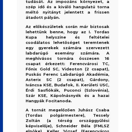
tudását. Az impozáns környezet, a
szép idő és a kiváló hangulatú torna
méltó nyitányt jelentett a frissen
átadott pályán.
Az előkészületek során már biztosak
lehettünk benne, hogy az I. Tordas
Kupa helyszíne és feltételei
csodálatos lehetőséget teremtenek
egy gyerekek számára szervezett
labdarúgó esemény számára. A
meghívásos tornára összesen 16
csapat érkezett: Ferencvárosi TC,
Főnix Gold SC, Videoton (2 csapat),
Puskás Ferenc Labdarúgó Akadémia,
Asterix SC (2 csapat), Gárdony,
Iváncsa KSE, Budafok, II. Kerületi USC,
Érdi Sasfiókák, Puconci (Szlovénia),
Szár KSE, Kápolnásnyék és a hazai
Hangyák Focitanoda.
A tornát megelőzően Juhász Csaba
(Tordas polgármestere), Tessely
Zoltán (a térség országgyűlési
képviselője), Schneider Béla (FMLSZ
elnöke), Keller József (Ferencváros