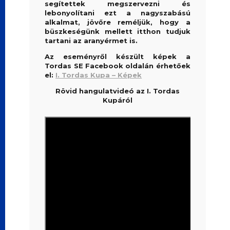
segítettek megszervezni és
lebonyolítani ezt a nagyszabású
alkalmat, jövőre reméljük, hogy a
büszkeségünk mellett itthon tudjuk
tartani az aranyérmet is.
Az eseményről készült képek a
Tordas SE Facebook oldalán érhetőek
el:
I. Tordas Kupa – Képek
Rövid hangulatvideó az I. Tordas
Kupáról