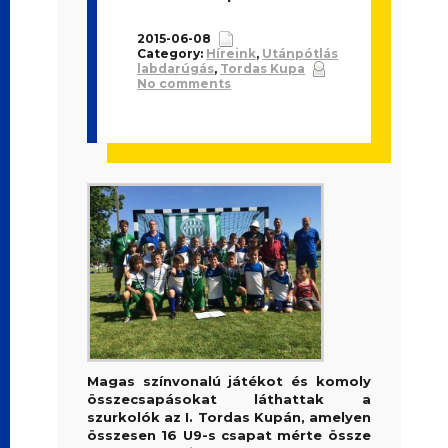
2015-06-08
Category:
Híreink
,
Utánpótlás
labdarúgás
,
Tordas Kupa
No comments
Magas színvonalú játékot és komoly
összecsapásokat láthattak a
szurkolók az I. Tordas Kupán, amelyen
összesen 16 U9-s csapat mérte össze