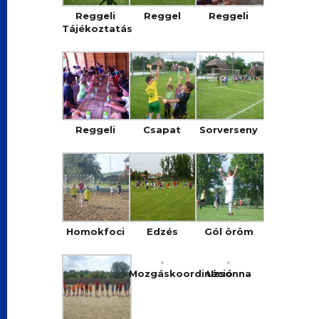
Reggeli
Reggel
Reggeli
Tájékoztatás
Reggeli
Csapat
Sorverseny
Homokfoci
Edzés
Gól öröm
Mozgáskoordináció
Uzsonna