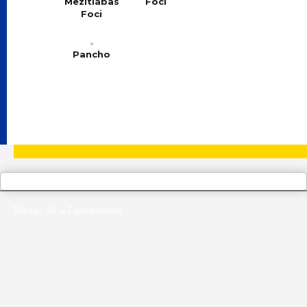
Mezítlábas
Foci
Foci
Pancho
Tordas Se a Facebookon