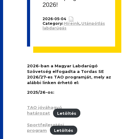
2026!
2026-05-04
Category:
Híreink
,
Utánpótlás
labdarúgás
2026-ban a Magyar Labdarúgó
Szövetség elfogadta a Tordas SE
2026/27-es TAO programját, mely az
alábbi linken érhető el:
2025/26-os:
TAO jóváhagyó
határozat
Letöltés
Sportfejlesztési
program
Letöltés