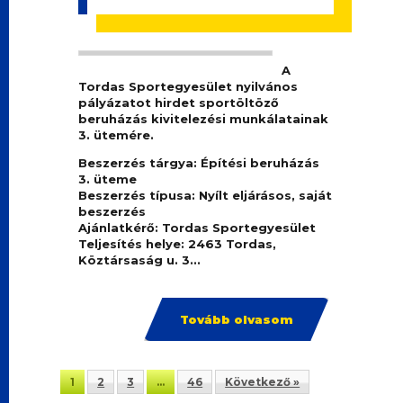
A
Tordas Sportegyesület nyilvános
pályázatot hirdet sportöltöző
beruházás kivitelezési munkálatainak
3. ütemére.
Beszerzés tárgya:
Építési beruházás
3. üteme
Beszerzés típusa:
Nyílt eljárásos, saját
beszerzés
Ajánlatkérő:
Tordas Sportegyesület
Teljesítés helye:
2463 Tordas,
Köztársaság u. 3...
Tovább olvasom
1
2
3
…
46
Következő »