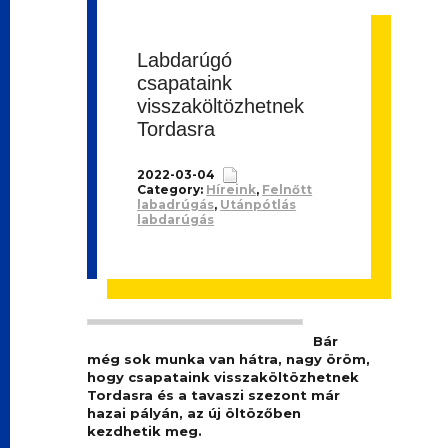
Labdarúgó
csapataink
visszaköltözhetnek
Tordasra
2022-03-04
Category:
Híreink
,
Felnőtt
labadrúgás
,
Utánpótlás
labdarúgás
Bár
még sok munka van hátra, nagy öröm,
hogy csapataink visszaköltözhetnek
Tordasra és a tavaszi szezont már
hazai pályán, az új öltözőben
kezdhetik meg.