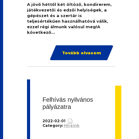
A jövő héttől két öltöző, kondirerem,
játékvezetői és edzői helyiségek, a
gépészet és a szertár is
teljesértékűen használhatóvá válik,
ezzel régi álmunk valósul meg!A
következő...
Tovább olvasom
Felhívás nyilvános
pályázatra
2022-02-01
Category:
Híreink