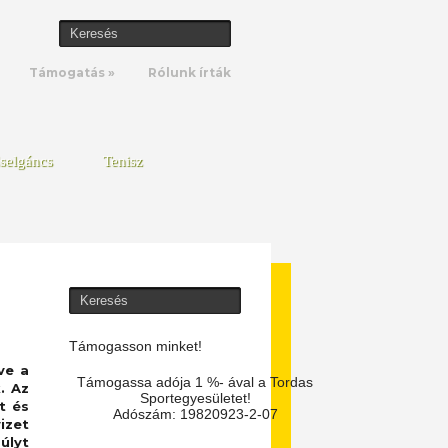
Támogatás
»
Rólunk írták
selgáncs
Tenisz
Támogasson minket!
ve a
Támogassa adója 1 %- ával a Tordas
. Az
Sportegyesületet!
t és
Adószám: 19820923-2-07
izet
úlyt