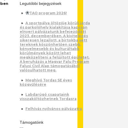
ében
Legutóbbi bejegyzések
TAO program 2026!
A sportpálya öltözője körüli járda
és parkolóhely kialakítása kapcsán
elnyert pályázatunk befejeződött
2023. decemberében. A kivitelezés
sikeresen lezajlott, a birtokba vett
tereknek köszönhetően szebb,
kényelmesebb és kulturáltabb
körülmények között lehet
megközelíteni a felújított épületet.
A beruházás a Magyar Falu Program
Falusi Civil Alap támogatásából
valósulhatott meg.
Meghívó Tordas SE éves
közgyűlésére
Labdarúgó csapataink
visszaköltözhetnek Tordasra
Felhívás nyilvános pályázatra
Támogatóink