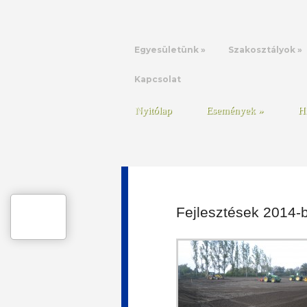
Egyesületünk
»
Szakosztályok
»
Kapcsolat
Nyitólap
Események
»
H
Fejlesztések 2014-