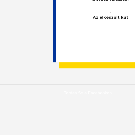
Az elkészült kút
Tordas Se a Facebookon