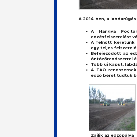
A 2014-ben, a labdarúgás 
A Hangya Focita
edzésfelszerelést v
A felnőtt keretünk
egy teljes felszerel
Befejeződött az edz
öntözőrendszerrel é
Több új kaput, labd
A TAO rendszernek
edző bérét tudtuk b
Zajlik az edzőpálya