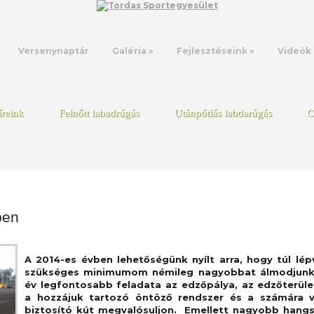
Versenynaptár
Galéria
»
Fejlesztéseink
»
Videók
íreink
Felnőtt labadrúgás
Utánpótlás labdarúgás
C
ben
A 2014-es évben lehetőségünk nyílt arra, hogy túl lép
szükséges minimumom némileg nagyobbat álmodjunk
év legfontosabb feladata az edzőpálya, az edzőterüle
a hozzájuk tartozó öntöző rendszer és a számára v
biztosító kút megvalósuljon. Emellett nagyobb hangs