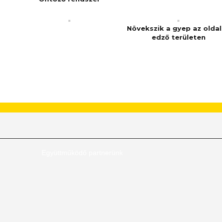
Növekszik a gyep az olda
edző területen
Együttműködő partnerünk