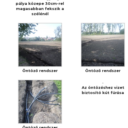
pálya közepe 30cm-rel
magasabban fekszik a
szélénél
Öntöző rendszer
Öntöző rendszer
Az öntözéshez vizet
biztosító kút fúrása
Öntöző rendszer