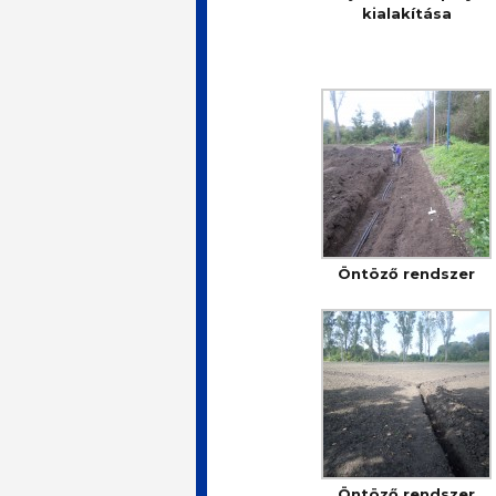
kialakítása
Öntöző rendszer
Öntöző rendszer