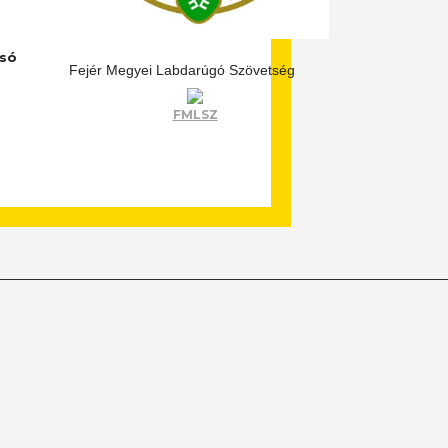
lsó
Fejér Megyei Labdarúgó Szövetség
FMLSZ