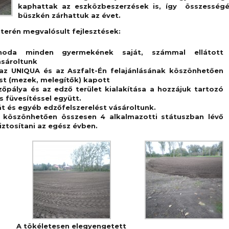
kaphattak az eszközbeszerzések is, így összesség
büszkén zárhattuk az évet.
terén megvalósult fejlesztések:
noda minden gyermekének saját, számmal ellátott
ásároltunk
 az UNIQUA és az Aszfalt-Én felajánlásának köszönhetően
ést (mezek, melegítők) kapott
őpálya és az edző terület kialakítása a hozzájuk tartozó
s füvesítéssel együtt.
át és egyéb edzőfelszerelést vásároltunk.
 köszönhetően összesen 4 alkalmazotti státuszban lévő
iztosítani az egész évben.
A tökéletesen elegyengetett